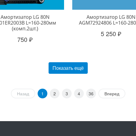
Амортизатор LG 80N
Амортизатор LG 80N
01ER2003B L=160-280мм
AGM72924806 L=160-28
(комп.2шт.)
5 250 ₽
750 ₽
Показать ещё
Назад
1
2
3
4
36
Вперед