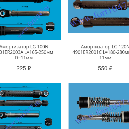
Амортизатор LG 100N
Амортизатор LG 120
01ER2003A L=165-250мм
4901ER2001C L=180-280мм
D=11мм
11мм
225 ₽
550 ₽