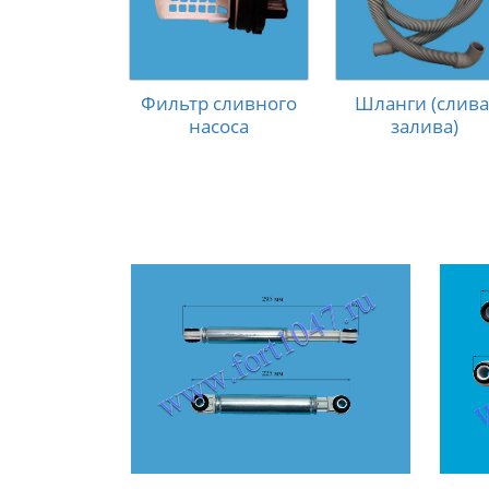
Фильтр сливного
Шланги (слива
насоса
залива)