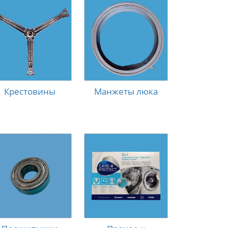
Крестовины
Манжеты люка