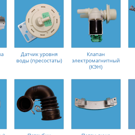
на
Датчик уровня
Клапан
воды (пресостаты)
электромагнитный
(КЭН)