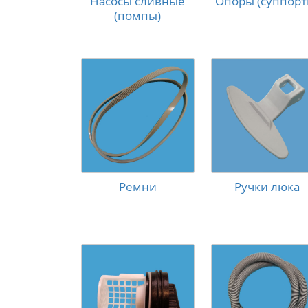
Насосы сливные
Опоры (суппорт
(помпы)
Ремни
Ручки люка