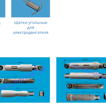
,
Щетки угольные
для
электродвигателя