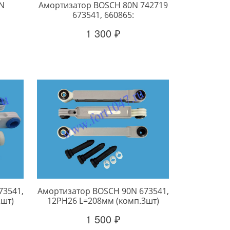
N
Амортизатор BOSCH 80N 742719
673541, 660865:
1 300 ₽
73541,
Амортизатор BOSCH 90N 673541,
2шт)
12PH26 L=208мм (комп.3шт)
1 500 ₽