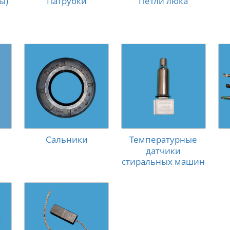
ы)
Патрубки
Петли люка
Сальники
Температурные
датчики
стиральных машин