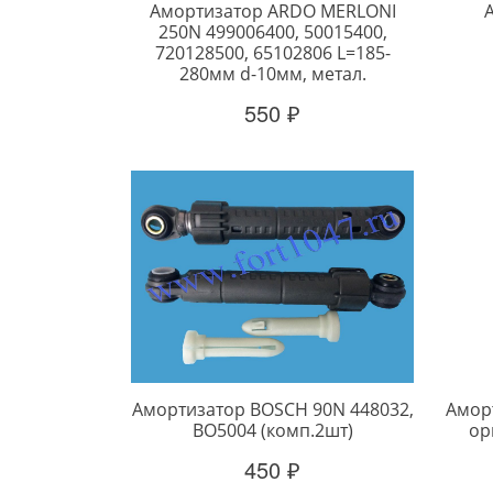
Амортизатор ARDO MERLONI
250N 499006400, 50015400,
720128500, 65102806 L=185-
280мм d-10мм, метал.
550 ₽
Амортизатор BOSCH 90N 448032,
Амор
BO5004 (комп.2шт)
ор
450 ₽