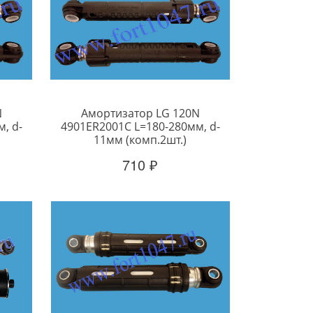
N
Амортизатор LG 120N
, d-
4901ER2001C L=180-280мм, d-
11мм (комп.2шт.)
710 ₽