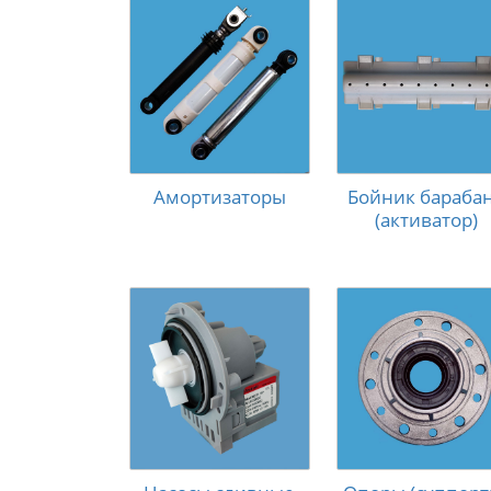
Амортизаторы
Бойник бараба
(активатор)