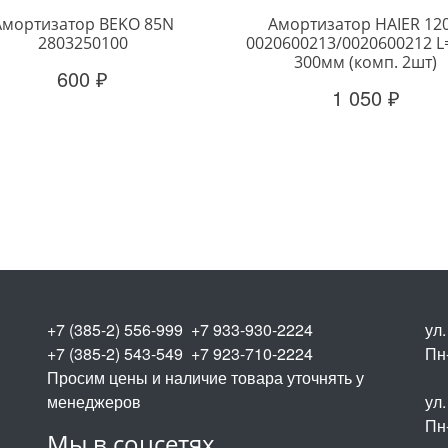
Амортизатор BEKO 85N
Амортизатор HAIER 12
2803250100
0020600213/0020600212 L
300мм (комп. 2шт)
600 ₽
1 050 ₽
+7 (385-2) 556-999 +7 933-930-2224
ул
+7 (385-2) 543-549 +7 923-710-2224
Пн-
Просим цены и наличие товара уточнять у
менеджеров
ул.
Пн-
Мы в соцсетях