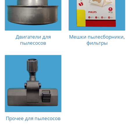
Двигатели для
Мешки пылесборники,
пылесосов
фильтры
Прочее для пылесосов