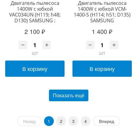
Двигатель пылесоса
Двигатель пылесоса
1400W с юбкой
1400W с юбкой VCM-
VAC034UN (H119; h48;
1400-S (H114; h51; D135)
D130) SAMSUNG :
SAMSUNG
2 100 ₽
1 400 ₽
шт
шт
В корзину
В корзину
Показать ещё
Назад
1
2
3
4
Вперед