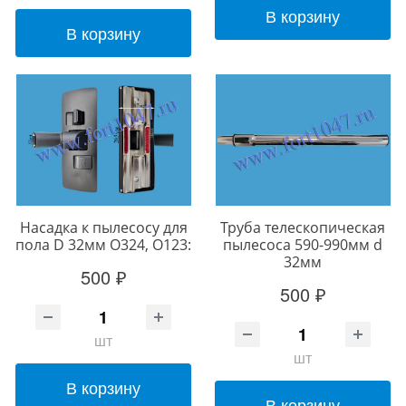
В корзину
В корзину
Насадка к пылесосу для
Труба телескопическая
пола D 32мм O324, O123:
пылесоса 590-990мм d
32мм
500 ₽
500 ₽
шт
шт
В корзину
В корзину