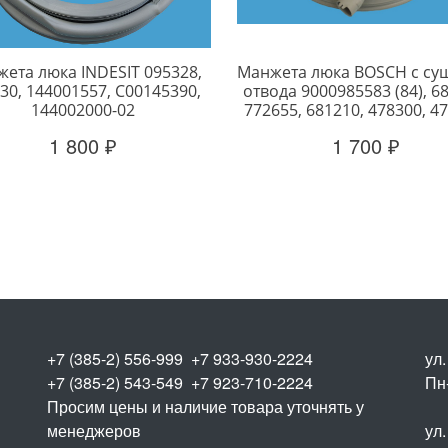
ета люка INDESIT 095328,
Манжета люка BOSCH с су
30, 144001557, C00145390,
отвода 9000985583 (84), 6
144002000-02
772655, 681210, 478300, 4
1 800 ₽
1 700 ₽
+7 (385-2) 556-999 +7 933-930-2224
ул
+7 (385-2) 543-549 +7 923-710-2224
Пн-
Просим цены и наличие товара уточнять у
менеджеров
ул.