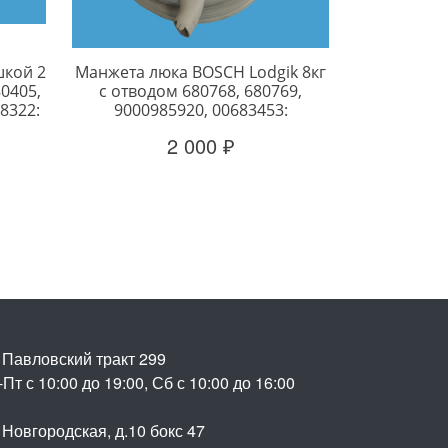
шкой 2
Манжета люка BOSCH Lodgik 8кг
80405,
с отводом 680768, 680769,
78322:
9000985920, 00683453:
2 000 ₽
. Павловский тракт 299
Пт с 10:00 до 19:00, Сб с 10:00 до 16:00
 Новгородская, д.10 бокс 47