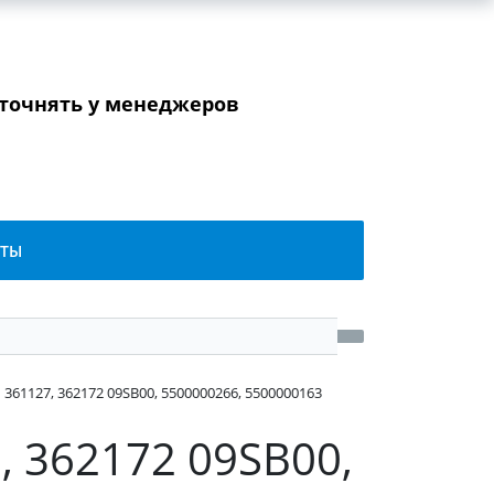
уточнять у менеджеров
КТЫ
61127, 362172 09SB00, 5500000266, 5500000163
 362172 09SB00,