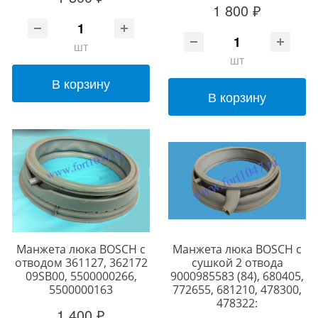
1 800 ₽
шт
шт
В корзину
В корзину
Манжета люка BOSCH с
Манжета люка BOSCH с
отводом 361127, 362172
сушкой 2 отвода
09SB00, 5500000266,
9000985583 (84), 680405,
5500000163
772655, 681210, 478300,
478322:
1 400 ₽