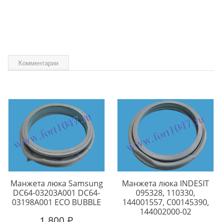
Комментарии
Манжета люка Samsung
Манжета люка INDESIT
DC64-03203A001 DC64-
095328, 110330,
03198A001 ECO BUBBLE
144001557, C00145390,
144002000-02
1 800 ₽