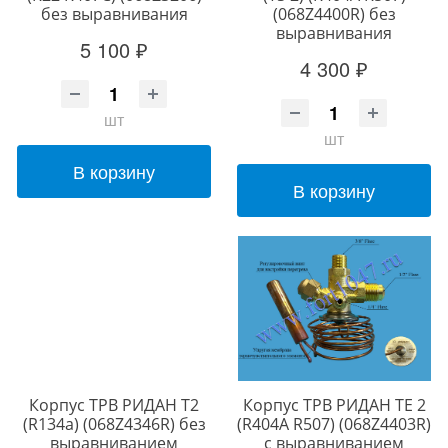
без выравнивания
(068Z4400R) без
выравнивания
5 100 ₽
4 300 ₽
шт
шт
В корзину
В корзину
Корпус ТРВ РИДАН T2
Корпус ТРВ РИДАН TE 2
(R134a) (068Z4346R) без
(R404A R507) (068Z4403R)
выравниванием
c выравниванием