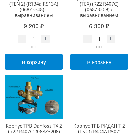
(TEN 2) (R134a R513A)
(TEX) (R22 R407С)
(068Z3348) c
(068Z3209) c
выравниванием
выравниванием
9 200 ₽
6 300 ₽
шт
шт
В корзину
В корзину
Корпус ТРВ Danfoss TX 2
Корпус ТРВ РИДАН T 2
(R22 R407С) (068Z3206)
(TS 2) (R404A R507)