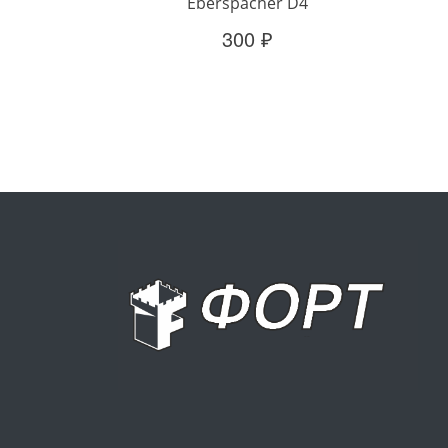
Eberspacher D4
300 ₽