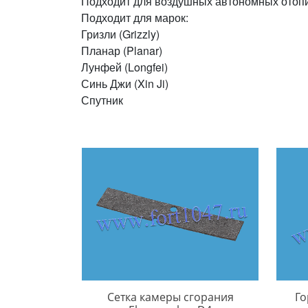
Подходит для воздушных автономных отопи
Подходит для марок:
Гризли (Grizzly)
Планар (Planar)
Лунфей (Longfei)
Синь Джи (Xin Ji)
Спутник
Сетка камеры сгорания
Го