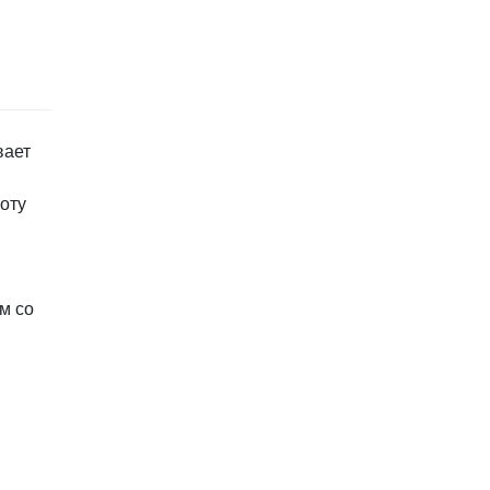
вает
оту
м со