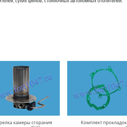
телей, сухих фенов, стояночных автономных отопителей.
релка камеры сгорания
Комплект прокладок