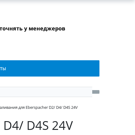
уточнять у менеджеров
КТЫ
аливания для Eberspacher D2/ D4/ D4S 24V
 D4/ D4S 24V