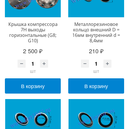
Крышка компрессора
Металлорезиновое
7Н выходы
кольцо внешний D =
горизонтальные (G8;
16мм внутренний d =
G10)
8,4мм
2 500 ₽
210 ₽
шт
шт
В корзину
В корзину