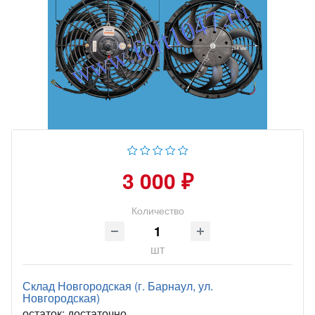
3 000 ₽
Количество
шт
Склад Новгородская (г. Барнаул, ул.
Новгородская)
остаток:
достаточно