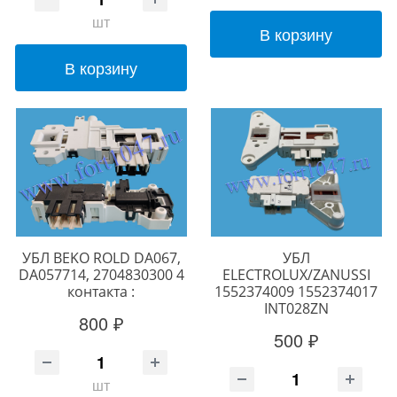
шт
В корзину
В корзину
УБЛ BEKO ROLD DA067,
УБЛ
DA057714, 2704830300 4
ELECTROLUX/ZANUSSI
контакта :
1552374009 1552374017
INT028ZN
800 ₽
500 ₽
шт