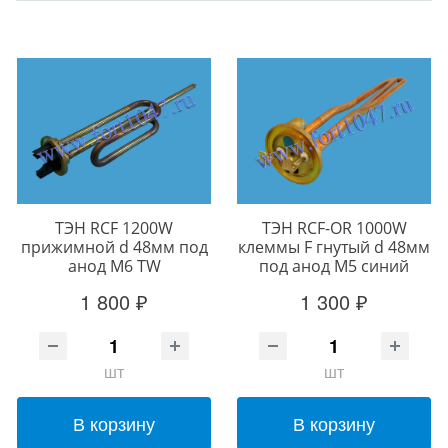
ТЭН RCF 1200W
ТЭН RCF-OR 1000W
прижимной d 48мм под
клеммы F гнутый d 48мм
анод М6 TW
под анод М5 синий
1 800 ₽
1 300 ₽
шт
шт
В корзину
В корзину