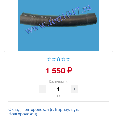
1 550 ₽
Количество
м
Склад Новгородская (г. Барнаул, ул.
Новгородская)