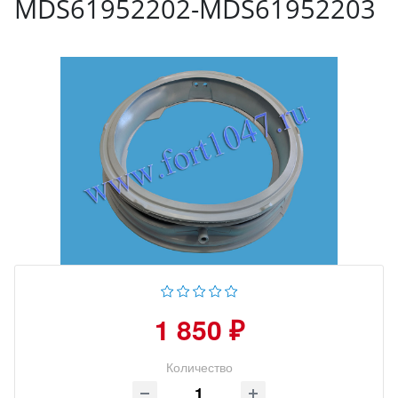
MDS61952202-MDS61952203
1 850 ₽
Количество