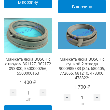
В корзину
В корзину
Манжета люка BOSCH с
Манжета люка BOSCH с
отводом 361127, 362172
сушкой 2 отвода
09SB00, 5500000266,
9000985583 (84), 680405,
5500000163
772655, 681210, 478300,
478322:
1 400 ₽
1 700 ₽
шт
шт