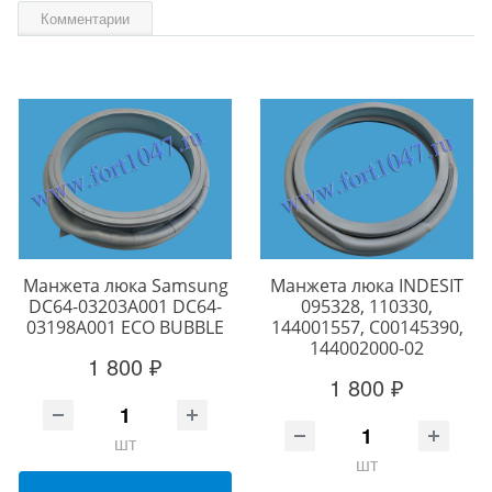
Комментарии
Манжета люка Samsung
Манжета люка INDESIT
DC64-03203A001 DC64-
095328, 110330,
03198A001 ECO BUBBLE
144001557, C00145390,
144002000-02
1 800 ₽
1 800 ₽
шт
шт