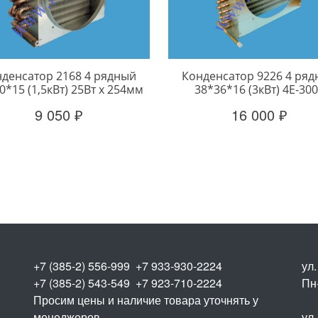
денсатор 2168 4 рядный
Конденсатор 9226 4 ря
0*15 (1,5кВт) 25Вт х 254мм
38*36*16 (3кВт) 4Е-30
9 050 ₽
16 000 ₽
+7 (385-2) 556-999 +7 933-930-2224
ул
+7 (385-2) 543-549 +7 923-710-2224
Пн-
Просим цены и наличие товара уточнять у
менеджеров
ул.