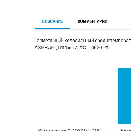
ОПИСАНИЕ
КОММЕНТАРИИ
Герметичный холодильный среднетемперат
ASHRAE (Ткип.= +7,2°C) - 4620 Вт.
Компрессор R-290 EMX 6181 U
Комп