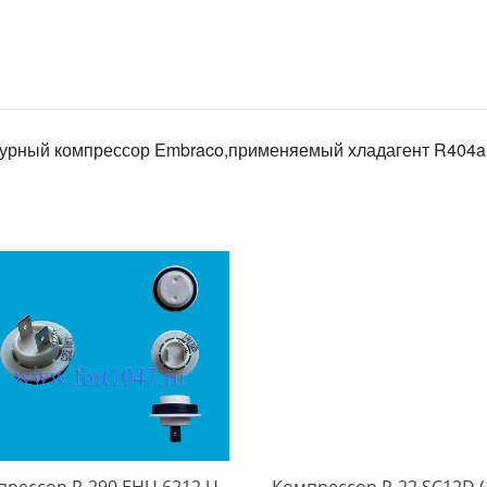
урный компрессор Embraco,применяемый хладагент R404a
рессор R-290 EHU 6212 U
Компрессор R-22 SC12D (