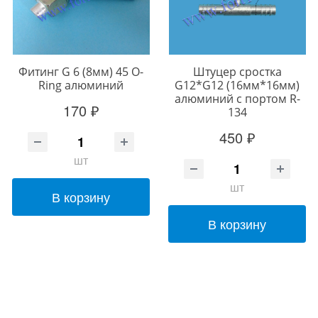
Фитинг G 6 (8мм) 45 O-
Штуцер сростка
Ring алюминий
G12*G12 (16мм*16мм)
алюминий с портом R-
170 ₽
134
450 ₽
шт
шт
В корзину
В корзину