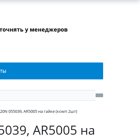
уточнять у менеджеров
КТЫ
0N 055039, AR5005 на гайке (комп 2шт)
5039, AR5005 на