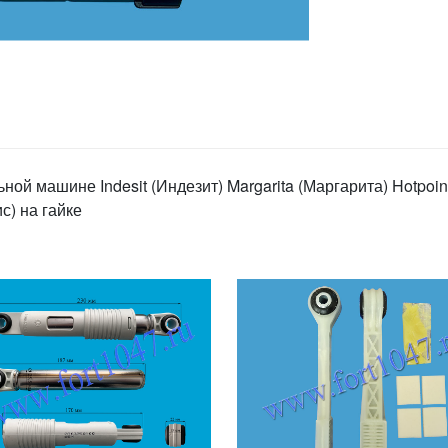
ой машине Indesit (Индезит) Margarita (Маргарита) Hotpoin
с) на гайке